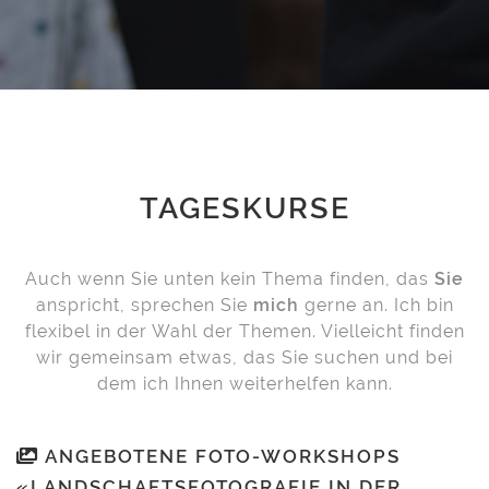
TAGESKURSE
Auch wenn Sie unten kein Thema finden, das
Sie
anspricht, sprechen Sie
mich
gerne an. Ich bin
flexibel in der Wahl der Themen. Vielleicht finden
wir gemeinsam etwas, das Sie suchen und bei
dem ich Ihnen weiterhelfen kann.
ANGEBOTENE FOTO-WORKSHOPS
«LANDSCHAFTSFOTOGRAFIE IN DER