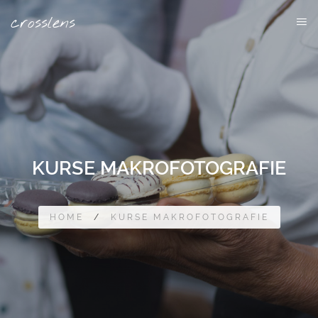
Cookie-Einstellungen
crosslens
KURSE MAKROFOTOGRAFIE
HOME
/
KURSE MAKROFOTOGRAFIE