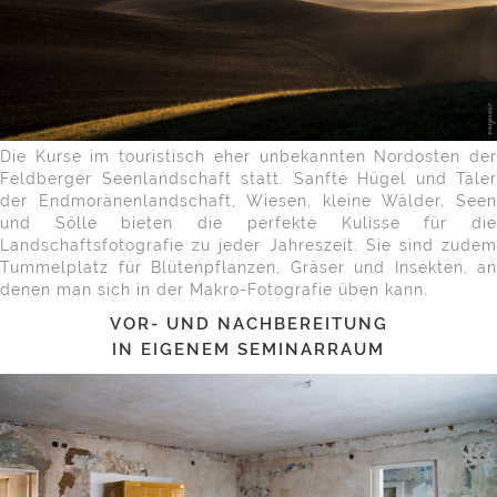
Die Kurse im touristisch eher unbekannten Nordosten der
Feldberger Seenlandschaft statt. Sanfte Hügel und Täler
der Endmoränenlandschaft, Wiesen, kleine Wälder, Seen
und Sölle bieten die perfekte Kulisse für die
Landschaftsfotografie zu jeder Jahreszeit. Sie sind zudem
Tummelplatz für Blütenpflanzen, Gräser und Insekten, an
denen man sich in der Makro-Fotografie üben kann.
VOR- UND NACHBEREITUNG
IN EIGENEM SEMINARRAUM