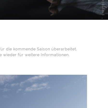
für die kommende Saison überarbeitet.
e wieder für weitere Informationen.