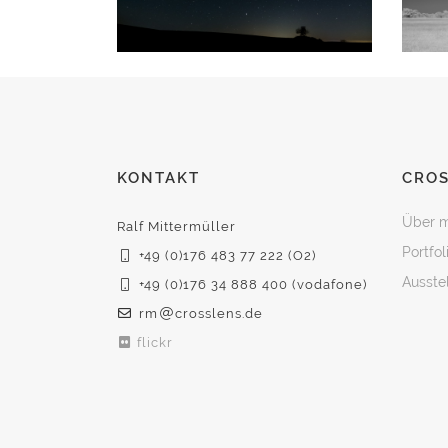
KONTAKT
CRO
Über m
Ralf Mittermüller
Portfol
+49 (0)176 483 77 222 (O2)
Ausste
+49 (0)176 34 888 400 (vodafone)
rm
crosslens.de
flickr