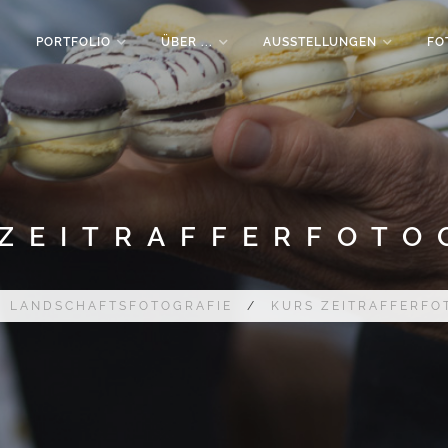
PORTFOLIO
ÜBER ...
AUSSTELLUNGEN
FO
ZEITRAFFERFOTO
/
LANDSCHAFTSFOTOGRAFIE
/
KURS ZEITRAFFERFO