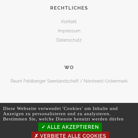
RECHTLICHES
Kontakt
Impressum
Datenschutz
WO
Raum Feldberger Seenlandschaft / Nordwest-Uckermark
Diese Webseite verwendet 'Cookies' um Inhalte und
Anzeigen zu personalisieren und zu analysieren.
Bestimmen Sie, welche Dienste benutzt werden dürfen
ALLE AKZEPTIEREN
VERBIETE ALLE COOKIES
© 2023
Ralf Mittermüller
. All Rights Reserved.