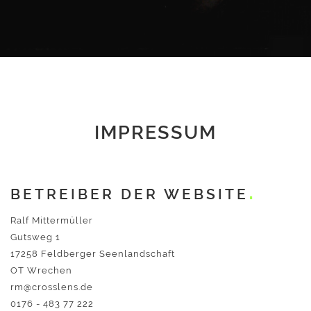
IMPRESSUM
BETREIBER DER WEBSITE
Ralf Mittermüller
Gutsweg 1
17258 Feldberger Seenlandschaft
OT Wrechen
rm@crosslens.de
0176 - 483 77 222